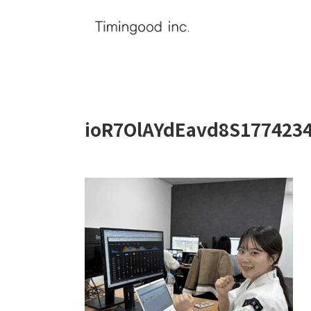
ioR7OlAYdEavd8S177423