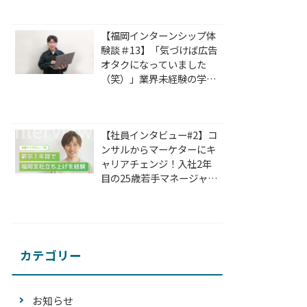
選択肢
【福岡インターンシップ体
験談＃13】「気づけば広告
オタクになっていました
（笑）」業界未経験の学生
が24時間没頭するWEB広
告の魅力とは?
【社員インタビュー#2】コ
ンサルからマーケターにキ
ャリアチェンジ！入社2年
目の25歳若手マネージャー
が思い描く目標とは？
カテゴリー
お知らせ