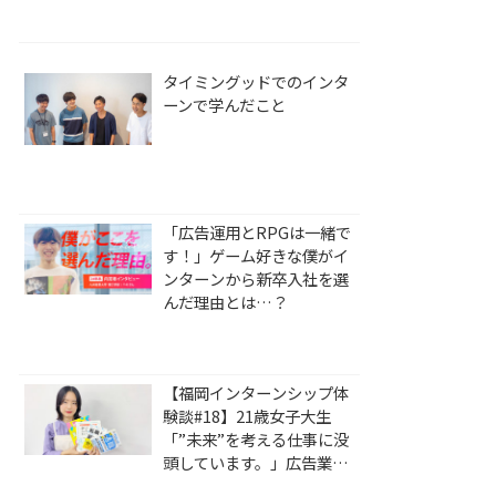
タイミングッドでのインタ
ーンで学んだこと
「広告運用とRPGは一緒で
す！」ゲーム好きな僕がイ
ンターンから新卒入社を選
んだ理由とは…？
【福岡インターンシップ体
験談#18】21歳女子大生
「”未来”を考える仕事に没
頭しています。」広告業界
に飛び込んで見えた新たな